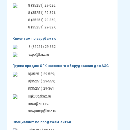
8 (35251) 29-026;
8 (35251) 29-391;
8 (35251) 29-360;
8 (35251) 29-327;
Клиентам по зарубежью
8 (35251) 29-332
expo@knz.ru
Группа продаж ОГК насосного оборудования для АЭС
8(35251) 29-529;
8(35251) 29-559;
8(35251) 29-361
ogk30@knz.ru
mua@knz.ru;
newpump@knz.ru
Специалист по продажам литья