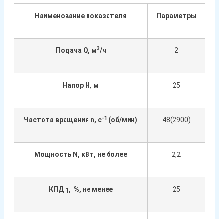
Наименование показателя
Параметры
3
Подача Q, м
/ч
2
Напор H, м
25
-1
Частота вращения n, c
(об/мин)
48(2900)
Мощность N, кВт, не более
2,2
КПД η, %, не менее
25