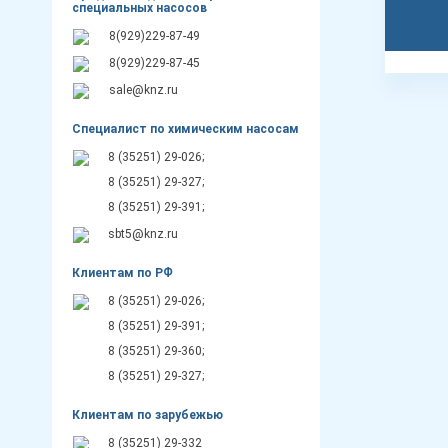
специальных насосов
8(929)229-87-49
8(929)229-87-45
sale@knz.ru
Специалист по химическим насосам
8 (35251) 29-026;
8 (35251) 29-327;
8 (35251) 29-391;
sbt5@knz.ru
Клиентам по РФ
8 (35251) 29-026;
8 (35251) 29-391;
8 (35251) 29-360;
8 (35251) 29-327;
Клиентам по зарубежью
8 (35251) 29-332