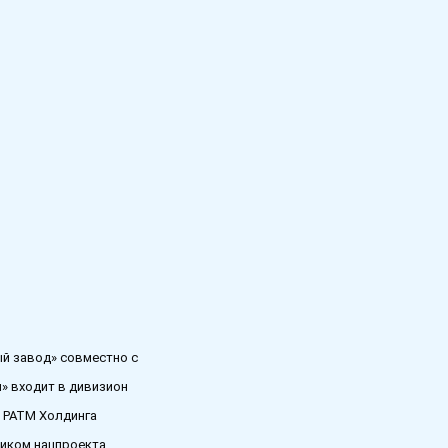
ый завод» совместно с
» входит в дивизион
 РАТМ Холдинга
ником нацпроекта