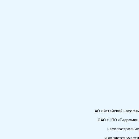
АО «Катайский насосн
ОАО «НПО «Гидромаш
насосостроение
и является участ