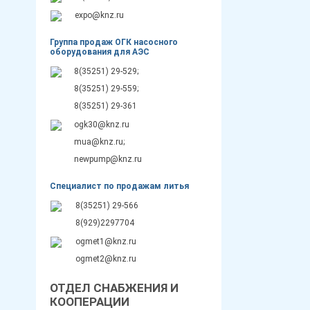
expo@knz.ru
Группа продаж ОГК насосного
оборудования для АЭС
8(35251) 29-529;
8(35251) 29-559;
8(35251) 29-361
ogk30@knz.ru
mua@knz.ru;
newpump@knz.ru
Специалист по продажам литья
8(35251) 29-566
8(929)2297704
ogmet1@knz.ru
ogmet2@knz.ru
ОТДЕЛ СНАБЖЕНИЯ И
КООПЕРАЦИИ