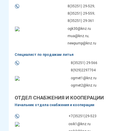
8(35251) 29-529;
8(35251) 29-559;
8(35251) 29-361
ogk30@knz.ru
mua@knz.ru;
newpump@knz.ru
Специалист по продажам литья
8(35251) 29-566
8(929)2297704
ogmet1@knz.ru
ogmet2@knz.ru
ОТДЕЛ СНАБЖЕНИЯ И КООПЕРАЦИИ
Начальник отдела снабжения и кооперации
+7(35251)29-523
osik1@knz.ru