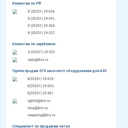
Клиентам по РФ
8 (35251) 29-026;
8 (35251) 29-391;
8 (35251) 29-360;
8 (35251) 29-327;
Клиентам по зарубежью
8 (35251) 29-332
expo@knz.ru
Группа продаж ОГК насосного оборудования для АЭС
8(35251) 29-529;
8(35251) 29-559;
8(35251) 29-361
ogk30@knz.ru
mua@knz.ru;
newpump@knz.ru
Специалист по продажам литья