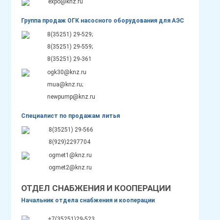
expo@knz.ru
Группа продаж ОГК насосного оборудования для АЭС
8(35251) 29-529;
8(35251) 29-559;
8(35251) 29-361
ogk30@knz.ru
mua@knz.ru;
newpump@knz.ru
Специалист по продажам литья
8(35251) 29-566
8(929)2297704
ogmet1@knz.ru
ogmet2@knz.ru
ОТДЕЛ СНАБЖЕНИЯ И КООПЕРАЦИИ
Начальник отдела снабжения и кооперации
+7(35251)29-523