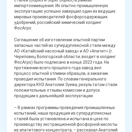
сталей (Duplex и Super Duplex) в рамках
импортозамещения. Их опытно-промышленную
эксплуатацию успешно завершил один из ведущих
мировых производителей фосфорсодержащих
удобрений, российский химический холдинг
ФосАгро.
Соглашение об изготовлении опытной партии
запасных частей из супердуплексной стали между
АО «Катайский насосный завод» и АО «Апатит» (г.
Череповец Вологодской области, входит в холдинг
ФосАгро) было подписано в конце 2023 года. На
протяжении всего прошлого года завод вел
процесс опытной отливки образцов, а заказчик
проводил испытания. По словам генерального
директора КНЗ Анатолия Зуева, результатом стали
положительные отзывы комиссии и допуск
продукции к дальнейшей эксплуатации.
– В рамках программы проведения промышленных
испытаний, наша продукция из супердуплексных
сталей была установлена и испытана в цехе по
производству экстракционной фосфорной кислоты
из апатитового концентрата, – рассказал Анатолий