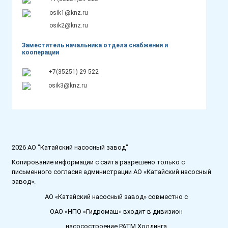
osik1@knz.ru
osik2@knz.ru
Заместитель начальника отдела снабжения и
кооперации
+7(35251) 29-522
osik3@knz.ru
2026 АО "Катайский насосный завод"
Копирование информации с сайта разрешено только с
письменного согласия администрации АО «Катайский насосный
завод».
АО «Катайский насосный завод» совместно с
ОАО «НПО «Гидромаш» входит в дивизион
насосостроение РАТМ Холдинга