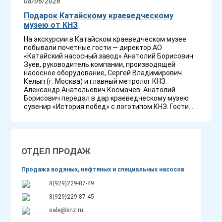
08/06/2026
Подарок Катайскому краеведческому
музею от КНЗ
На экскурсии в Катайском краеведческом музее
побывали почетные гости — директор АО
«Катайский насосный завод» Анатолий Борисович
Зуев, руководитель компании, производящей
насосное оборудование, Сергей Владимирович
Келып (г. Москва) и главный метролог КНЗ
Александр Анатольевич Космачев. Анатолий
Борисович передал в дар краеведческому музею
сувенир «История побед» с логотипом КНЗ. Гости...
ОТДЕЛ ПРОДАЖ
Продажа водяных, нефтяных и специальных насосов
8(929)229-87-49
8(929)229-87-45
sale@knz.ru