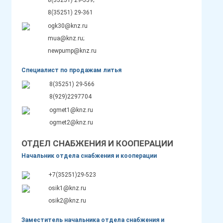
8(35251) 29-559;
8(35251) 29-361
ogk30@knz.ru
mua@knz.ru;
newpump@knz.ru
Специалист по продажам литья
8(35251) 29-566
8(929)2297704
ogmet1@knz.ru
ogmet2@knz.ru
ОТДЕЛ СНАБЖЕНИЯ И КООПЕРАЦИИ
Начальник отдела снабжения и кооперации
+7(35251)29-523
osik1@knz.ru
osik2@knz.ru
Заместитель начальника отдела снабжения и