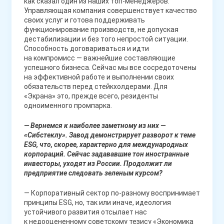
как сказал один из наших топ-менеджеров.
Управляющая компания совершенствует качество
своих услуг и готова поддерживать
функционирование производств, не допуская
дестабилизации и без того непростой ситуации.
Способность договариваться и идти
на компромисс — важнейшие составляющие
успешного бизнеса. Сейчас мы все сосредоточены
на эффективной работе и выполнении своих
обязательств перед стейкхолдерами. Для
«Экрана» это, прежде всего, резиденты
одноименного промпарка.
— Вернемся к наиболее заметному из них —
«Сибстеклу». Завод демонстрирует разворот к теме
ESG, что, скорее, характерно для международных
корпораций. Сейчас задававшие тон иностранные
инвесторы, уходят из России. Продолжит ли
предприятие следовать зеленым курсом?
— Корпоративный сектор по-разному воспринимает
принципы ESG, но, так или иначе, идеология
устойчивого развития отсылает нас
к недооцененному советскому тезису «Экономика