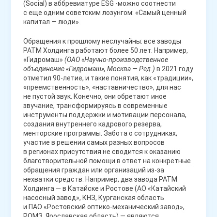
(Social) в аббревиатуре ESG -можно соотнести
с еще одним советским лозунгом: «Самый ценный
капитал — люди».
Обращения к прошлому неслучайны: все заводы
РАТМ Холдинга работают более 50 лет. Например,
«Гидромаш»
(ОАО «Научно-производственное
объединение «Гидромаш», Москва — Ред.)
в 2021 году
отметил 90-летие, и такие понятия, как «традиции»,
«преемственность», «наставничество», для нас
не пустой звук. Конечно, они обретают иное
звучание, трансформируясь в современные
инструменты поддержки и мотивации персонала,
создания внутреннего кадрового резерва,
менторские программы. Забота о сотрудниках,
участие в решении самых разных вопросов
в регионах присутствия не сводится к оказанию
благотворительной помощи в ответ на конкретные
обращения граждан или организаций из-за
нехватки средств. Например, два завода РАТМ
Холдинга — в Катайске и Ростове (АО «Катайский
насосный завод», КНЗ, Курганская область
и ПАО «Ростовский оптико-механический завод»,
РОМЗ, Ярославская область) — являются