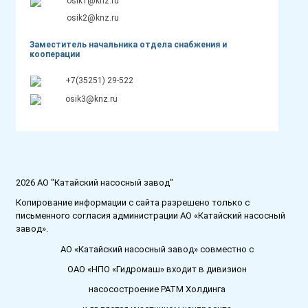
osik1@knz.ru
osik2@knz.ru
Заместитель начальника отдела снабжения и
кооперации
+7(35251) 29-522
osik3@knz.ru
2026 АО "Катайский насосный завод"
Копирование информации с сайта разрешено только с
письменного согласия администрации АО «Катайский насосный
завод».
АО «Катайский насосный завод» совместно с
ОАО «НПО «Гидромаш» входит в дивизион
насосостроение РАТМ Холдинга