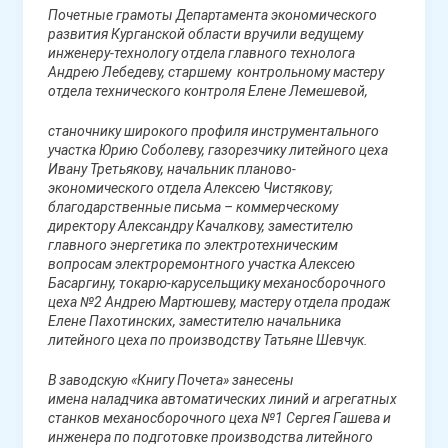
Почетные грамоты Департамента экономического
развития Курганской области вручили ведущему
инженеру-технологу отдела главного технолога
Андрею Лебедеву, старшему контрольному мастеру
отдела технического контроля Елене Лемешевой,
станочнику широкого профиля инструментального
участка Юрию Соболеву, газорезчику литейного цеха
Ивану Третьякову, начальник планово-
экономического отдела Алексею Чистякову;
благодарственные письма – коммерческому
директору Александру Качалкову, заместителю
главного энергетика по электротехническим
вопросам электроремонтного участка Алексею
Басаргину, токарю-карусельщику механосборочного
цеха №2 Андрею Мартюшеву, мастеру отдела продаж
Елене Пахотинских, заместителю начальника
литейного цеха по производству Татьяне Шевчук.
В заводскую «Книгу Почета»
занесены
имена
наладчика автоматических линий и агрегатных
станков механосборочного цеха №1 Сергея Гашева и
инженера по подготовке производства литейного