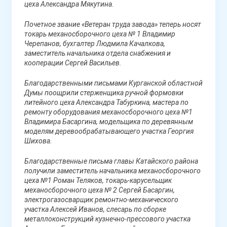
цеха Александра Мякутина.
Почетное звание «Ветеран труда завода» теперь носят
токарь механосборочного цеха № 1 Владимир
Черепанов, бухгалтер Людмила Качалкова,
заместитель начальника отдела снабжения и
кооперации Сергей Васильев.
Благодарственными письмами Курганской областной
Думы поощрили
стерженщика ручной формовки
литейного цеха Александра Табуркина, мастера по
ремонту оборудования механосборочного цеха №1
Владимира Басаргина, модельщика по деревянным
моделям деревообрабатывающего участка Георгия
Шихова.
Благодарственные письма главы Катайского района
получили заместитель начальника механосборочного
цеха №1 Роман Теляков, токарь-карусельщик
механосборочного цеха № 2 Сергей Басаргин,
электрогазосварщик ремонтно-механического
участка Алексей Иванов, слесарь по сборке
металлоконструкций кузнечно-прессового участка