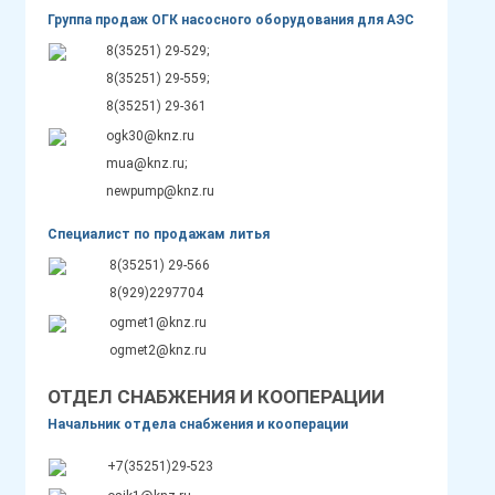
Группа продаж ОГК насосного оборудования для АЭС
8(35251) 29-529;
8(35251) 29-559;
8(35251) 29-361
ogk30@knz.ru
mua@knz.ru;
newpump@knz.ru
Специалист по продажам литья
8(35251) 29-566
8(929)2297704
ogmet1@knz.ru
ogmet2@knz.ru
ОТДЕЛ СНАБЖЕНИЯ И КООПЕРАЦИИ
Начальник отдела снабжения и кооперации
+7(35251)29-523