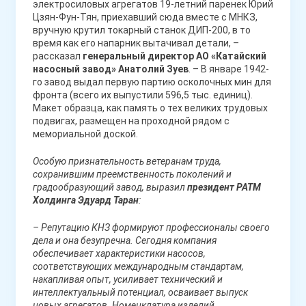
электросиловых агрегатов 19-летний паренек Юрий
Цзян-Фун-Тян, приехавший сюда вместе с МНКЗ,
вручную крутил токарный станок ДИП-200, в то
время как его напарник вытачивал детали, –
рассказал
генеральный директор АО «Катайский
насосный завод» Анатолий Зуев
. – В январе 1942-
го завод выдал первую партию осколочных мин для
фронта (всего их выпустили 596,5 тыс. единиц).
Макет образца, как память о тех великих трудовых
подвигах, размещен на проходной рядом с
мемориальной доской.
Особую признательность ветеранам труда,
сохранившим преемственность поколений и
градообразующий завод, выразил
президент РАТМ
Холдинга Эдуард Таран
:
– Репутацию КНЗ формируют профессионалы своего
дела и она безупречна. Сегодня компания
обеспечивает характеристики насосов,
соответствующих международным стандартам,
накапливая опыт, усиливает технический и
интеллектуальный потенциал, осваивает выпуск
новых агрегатов. Номенклатура изделий