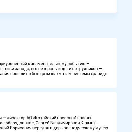
 приуроченный к знаменательному событию —
тники завода, его ветераны и дети сотрудников —
вания прошли по быстрым шахматам системы «рапид»
и — директор АО «Катайский насосный завод»
ое оборудование, Сергей Владимирович Келып (г.
олий Борисович передал в дар краеведческому музею