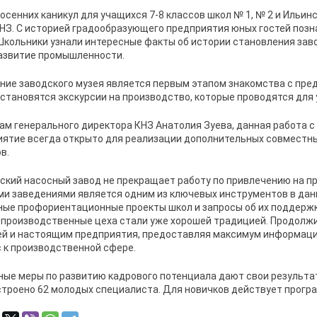
 осенних каникул для учащихся 7-8 классов школ № 1, № 2 и Ильин
НЗ. С историей градообразующего предприятия юных гостей поз
Школьники узнали интересные факты об истории становления зав
азвитие промышленности.
ние заводского музея является первым этапом знакомства с пр
становятся экскурсии на производство, которые проводятся для
ам генерального директора КНЗ Анатолия Зуева, данная работа с
иятие всегда открыто для реализации дополнительных совместн
в.
ский насосный завод не прекращает работу по привлечению на п
и заведениями является одним из ключевых инструментов в дан
ые профориентационные проекты школ и запросы об их поддержке
 производственные цеха стали уже хорошей традицией. Продолжи
й и настоящим предприятия, предоставляя максимум информации
 к производственной сфере.
ые меры по развитию кадрового потенциала дают свои результа
троено 62 молодых специалиста. Для новичков действует програ