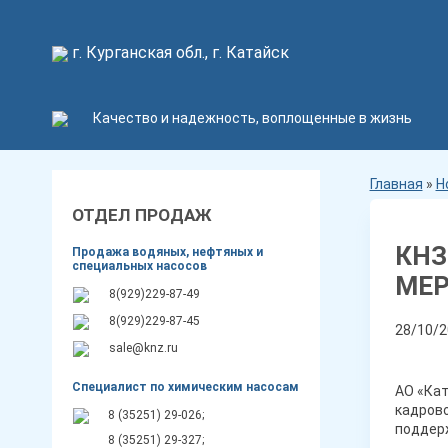
г. Курганская обл., г. Катайск
Качество и надежность, воплощенные в жизнь
Главная
»
Н
ОТДЕЛ ПРОДАЖ
КНЗ
Продажа водяных, нефтяных и
специальных насосов
МЕР
8(929)229-87-49
8(929)229-87-45
28/10/2
sale@knz.ru
Специалист по химическим насосам
АО «Кат
кадрово
8 (35251) 29-026;
поддер
8 (35251) 29-327;