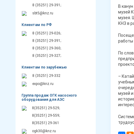
8 (35251) 29-391;
В канун
музей К
sbt5@knz.ru
музея. 
КНЗ в р
Клиентам по РФ
8 (35251) 29-026;
Посеще
8 (35251) 29-391;
работы 
8 (35251) 29-360;
По слов
8 (35251) 29-327;
предпр
проекто
Клиентам по зарубежью
8 (35251) 29-332
– Катай
учебным
expo@knz.ru
очередн
музей и
Группа продаж ОГК насосного
историе
оборудования для АЭС
интерес
8(35251) 29-529;
8(35251) 29-559;
Системн
трудоус
8(35251) 29-361
ogk30@knz.ru