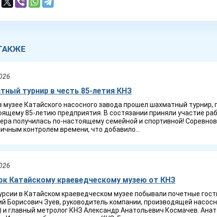
ТАКЖЕ
026
ный турнир в честь 85-летия КНЗ
в музее Катайского насосного завода прошел шахматный турнир,
ящему 85‑летию предприятия. В состязании приняли участие рабо
ера получилась по‑настоящему семейной и спортивной! Соревно
ичным контролем времени, что добавило...
026
ок Катайскому краеведческому музею от КНЗ
урсии в Катайском краеведческом музее побывали почетные гост
й Борисович Зуев, руководитель компании, производящей насосн
 и главный метролог КНЗ Александр Анатольевич Космачев. Анат