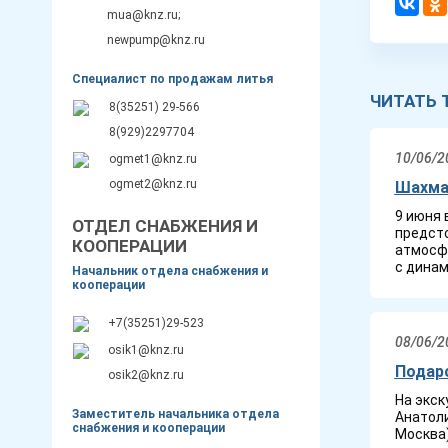
mua@knz.ru;
newpump@knz.ru
Специалист по продажам литья
ЧИТАТЬ 
8(35251) 29-566
8(929)2297704
10/06/2
ogmet1@knz.ru
ogmet2@knz.ru
Шахмат
9 июня 
ОТДЕЛ СНАБЖЕНИЯ И
предсто
КООПЕРАЦИИ
атмосф
с динам
Начальник отдела снабжения и
кооперации
+7(35251)29-523
08/06/2
osik1@knz.ru
Подар
osik2@knz.ru
На экск
Заместитель начальника отдела
Анатоли
снабжения и кооперации
Москва)