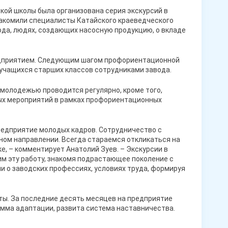
ской школы была организована серия экскурсий в
накомили специалисты Катайского краеведческого
ода, людях, создающих насосную продукцию, о вкладе
едприятием. Следующим шагом профориентационной
 учащихся старших классов сотрудниками завода.
 молодежью проводится регулярно, кроме того,
ых мероприятий в рамках профориентационных
редприятие молодых кадров. Сотрудничество с
ном направлении. Всегда стараемся откликаться на
, – комментирует Анатолий Зуев. – Экскурсии в
м эту работу, знакомя подрастающее поколение с
 о заводских профессиях, условиях труда, формируя
ты. За последние десять месяцев на предприятие
мма адаптации, развита система наставничества.