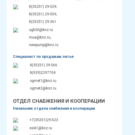
8(35251) 29-529;
8(35251) 29-559;
8(35251) 29-361
ogk30@knz.ru
mua@knz.ru;
newpump@knz.ru
Специалист по продажам литья
8(35251) 29-566
8(929)2297704
ogmet1@knz.ru
ogmet2@knz.ru
ОТДЕЛ СНАБЖЕНИЯ И КООПЕРАЦИИ
Начальник отдела снабжения и кооперации
+7(35251)29-523
osik1@knz.ru