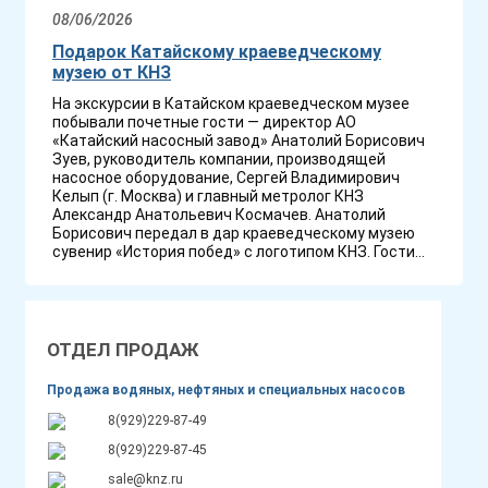
08/06/2026
Подарок Катайскому краеведческому
музею от КНЗ
На экскурсии в Катайском краеведческом музее
побывали почетные гости — директор АО
«Катайский насосный завод» Анатолий Борисович
Зуев, руководитель компании, производящей
насосное оборудование, Сергей Владимирович
Келып (г. Москва) и главный метролог КНЗ
Александр Анатольевич Космачев. Анатолий
Борисович передал в дар краеведческому музею
сувенир «История побед» с логотипом КНЗ. Гости...
ОТДЕЛ ПРОДАЖ
Продажа водяных, нефтяных и специальных насосов
8(929)229-87-49
8(929)229-87-45
sale@knz.ru