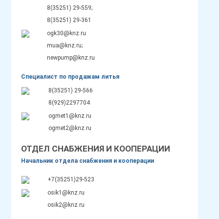
8(35251) 29-559;
8(35251) 29-361
ogk30@knz.ru
mua@knz.ru;
newpump@knz.ru
Специалист по продажам литья
8(35251) 29-566
8(929)2297704
ogmet1@knz.ru
ogmet2@knz.ru
ОТДЕЛ СНАБЖЕНИЯ И КООПЕРАЦИИ
Начальник отдела снабжения и кооперации
+7(35251)29-523
osik1@knz.ru
osik2@knz.ru