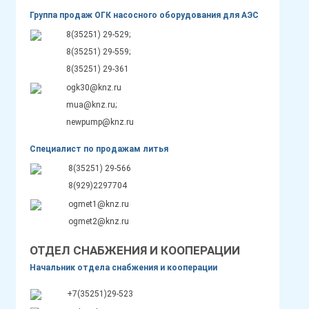
Группа продаж ОГК насосного оборудования для АЭС
8(35251) 29-529;
8(35251) 29-559;
8(35251) 29-361
ogk30@knz.ru
mua@knz.ru;
newpump@knz.ru
Специалист по продажам литья
8(35251) 29-566
8(929)2297704
ogmet1@knz.ru
ogmet2@knz.ru
ОТДЕЛ СНАБЖЕНИЯ И КООПЕРАЦИИ
Начальник отдела снабжения и кооперации
+7(35251)29-523