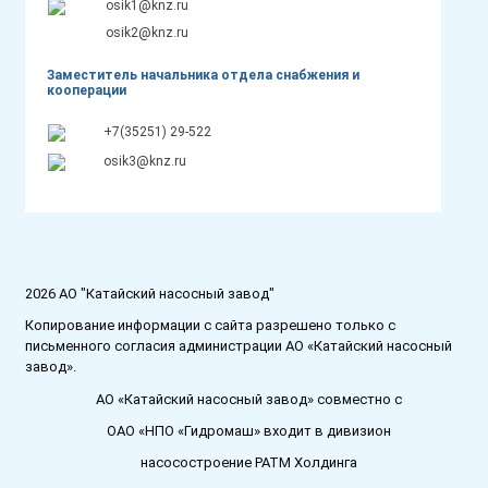
osik1@knz.ru
osik2@knz.ru
Заместитель начальника отдела снабжения и
кооперации
+7(35251) 29-522
osik3@knz.ru
2026 АО "Катайский насосный завод"
Копирование информации с сайта разрешено только с
письменного согласия администрации АО «Катайский насосный
завод».
АО «Катайский насосный завод» совместно с
ОАО «НПО «Гидромаш» входит в дивизион
насосостроение РАТМ Холдинга